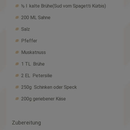
½ l
kalte Brühe(Sud vom Spagetti Kürbis)
200 ML Sahne
Salz
Pfeffer
Muskatnuss
1 TL
Brühe
2 EL
Petersilie
250g
Schinken oder Speck
200g geriebener Käse
Zubereitung