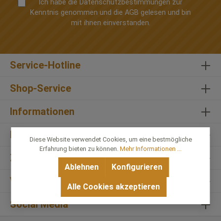
Ich habe die
Datenschutzbestimmungen
zur
Kenntnis genommen und die
AGB
gelesen und bin
mit ihnen einverstanden.
Service-Hotline
Shop-Service
Informationen
English
Diese Website verwendet Cookies, um eine bestmögliche
Erfahrung bieten zu können.
Mehr Informationen ...
Zahlungsmethoden
Ablehnen
Konfigurieren
Versandmethoden
Alle Cookies akzeptieren
Social Media