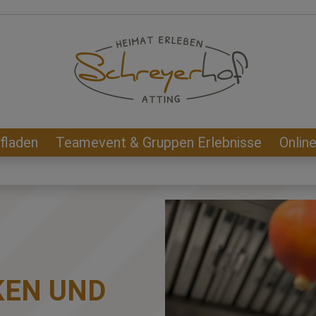
fladen
Teamevent & Gruppen Erlebnisse
Onlin
KEN UND