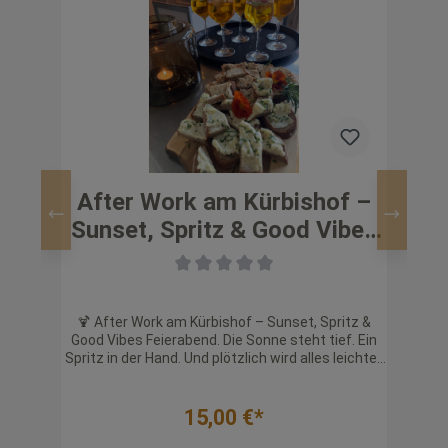
After Work am Kürbishof –
Sunset, Spritz & Good Vibes
Wo
11.9.2026 18.00 - 21.30 Uhr
1
ot,
🍹 After Work am Kürbishof – Sunset, Spritz &
🎃🌸
St.
Good Vibes Feierabend. Die Sonne steht tief. Ein
Spritz in der Hand. Und plötzlich wird alles leichter.
Som
Der
Am Schreyerhof wird dein Feierabend zum
fü
Süß-
Erlebnis: raus aus dem Alltag, rein in den Abend. 🌿
Kre
Was dich erwartet 🍹 1 erfrischender Spritz
ges
15,00 €*
ille
inklusive 🧡 3 Gäuboden Tapas zum Genießen 🎶
rzten
Coole Beats zum Chillen & Runterkommen 🌅