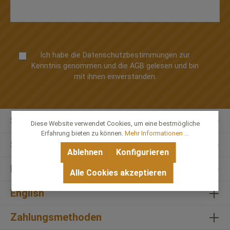
Ich habe die
Datenschutzbestimmungen
zur
Kenntnis genommen und die
AGB
gelesen und bin
mit ihnen einverstanden.
Service-Hotline
Diese Website verwendet Cookies, um eine bestmögliche
Erfahrung bieten zu können.
Mehr Informationen ...
Shop-Service
Ablehnen
Konfigurieren
Informationen
Alle Cookies akzeptieren
English
Zahlungsmethoden