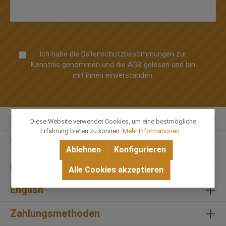
Ich habe die
Datenschutzbestimmungen
zur
Kenntnis genommen und die
AGB
gelesen und bin
mit ihnen einverstanden.
Service-Hotline
Diese Website verwendet Cookies, um eine bestmögliche
Erfahrung bieten zu können.
Mehr Informationen ...
Shop-Service
Ablehnen
Konfigurieren
Informationen
Alle Cookies akzeptieren
English
Zahlungsmethoden