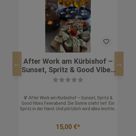
After Work am Kürbishof –
Sunset, Spritz & Good Vibes
Wo
11.9.2026 18.00 - 21.30 Uhr
1
ot,
🍹 After Work am Kürbishof – Sunset, Spritz &
🎃🌸
St.
Good Vibes Feierabend. Die Sonne steht tief. Ein
Spritz in der Hand. Und plötzlich wird alles leichter.
Som
Der
Am Schreyerhof wird dein Feierabend zum
fü
Süß-
Erlebnis: raus aus dem Alltag, rein in den Abend. 🌿
Kre
Was dich erwartet 🍹 1 erfrischender Spritz
ges
15,00 €*
ille
inklusive 🧡 3 Gäuboden Tapas zum Genießen 🎶
rzten
Coole Beats zum Chillen & Runterkommen 🌅