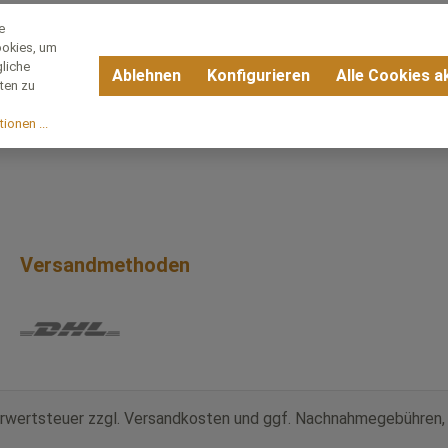
e
okies, um
liche
Ablehnen
Konfigurieren
Alle Cookies a
ten zu
ionen ...
Versandmethoden
ehrwertsteuer zzgl.
Versandkosten
und ggf. Nachnahmegebühren, 