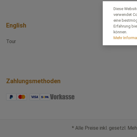
Diese Websit
verwendet Co
eine bestmög
English
Erfahrung bie
können.
Mehr Informat
Tour
Zahlungsmethoden
* Alle Preise inkl. gesetzl. M